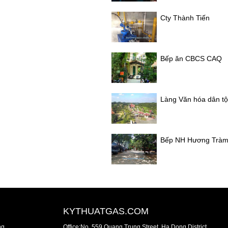
Cty Thành Tiến
Bếp ăn CBCS CAQ
Làng Văn hóa dân t
Bếp NH Hương Trà
KYTHUATGAS.COM
ng
Office:No. 559 Quang Trung Street, Ha Dong District,