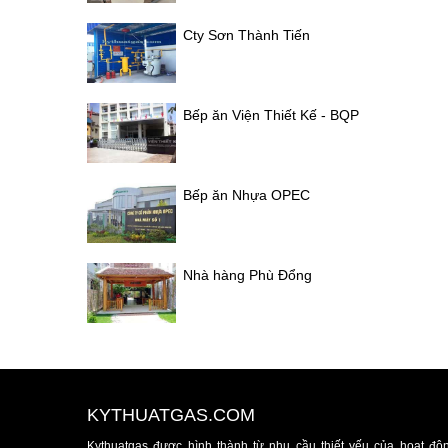
Cty Sơn Thành Tiến
Bếp ăn Viện Thiết Kế - BQP
Bếp ăn Nhựa OPEC
Nhà hàng Phù Đổng
KYTHUATGAS.COM
Kythuatgas được hình thành từ nhu cầu thiết yếu của hoạt độ