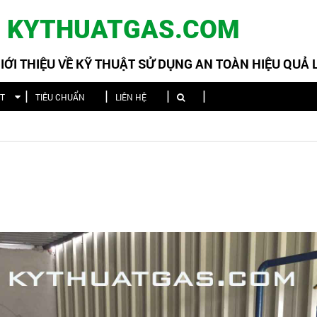
KYTHUATGAS.COM
ỚI THIỆU VỀ KỸ THUẬT SỬ DỤNG AN TOÀN HIỆU QUẢ
ẬT
TIÊU CHUẨN
LIÊN HỆ