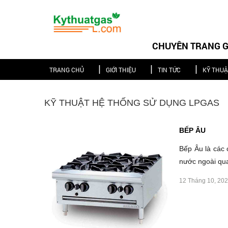
CHUYÊN TRANG GI
TRANG CHỦ
GIỚI THIỆU
TIN TỨC
KỸ THU
KỸ THUẬT HỆ THỐNG SỬ DỤNG LPGAS
BẾP ÂU
Bếp Âu là các
nước ngoài qua 
12 Tháng 10, 20