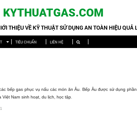
KYTHUATGAS.COM
ỚI THIỆU VỀ KỸ THUẬT SỬ DỤNG AN TOÀN HIỆU QUẢ
ẬT
TIÊU CHUẨN
LIÊN HỆ
 các bếp gas phục vụ nấu các món ăn Âu. Bếp Âu được sử dụng phần 
Việt Nam sinh hoạt, du lịch, học tập.
21