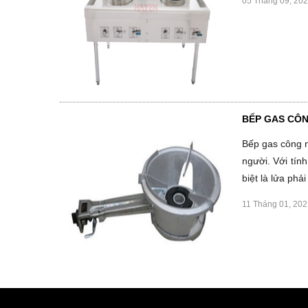
05 Tháng 09, 20
BẾP GAS CÔN
Bếp gas công 
người. Với tín
biệt là lửa ph
11 Tháng 01, 202