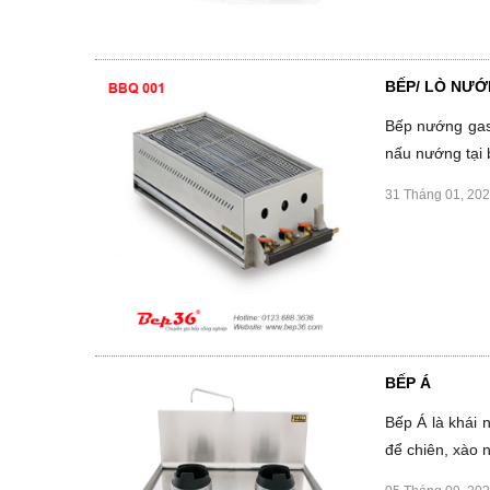
BẾP/ LÒ NƯ
Bếp nướng gas
nấu nướng tại 
31 Tháng 01, 20
BẾP Á
Bếp Á là khái 
để chiên, xào n