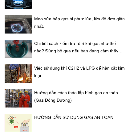
Mẹo sửa bếp gas bị phực lửa, lửa đỏ đơn giản
nhất.
Chi tiết cách kiểm tra rò rỉ khí gas như thế
nào? Đừng bỏ qua nếu bạn đang cảm thấy
mất an toàn
Việc sử dụng khí C2H2 và LPG để hàn cắt kim
loại
Hướng dẫn cách tháo lắp bình gas an toàn
(Gas Đông Dương)
HƯỚNG DẪN SỬ DỤNG GAS AN TOÀN