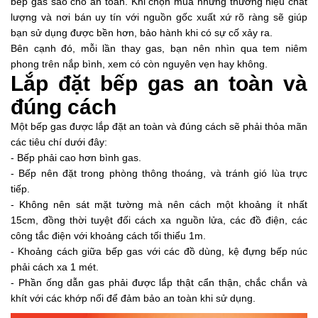
bếp gas sao cho an toàn. Khi chọn mua những thương hiệu chất
lượng và nơi bán uy tín với nguồn gốc xuất xứ rõ ràng sẽ giúp
bạn sử dụng được bền hơn, bảo hành khi có sự cố xảy ra.
Bên cạnh đó, mỗi lần thay gas, bạn nên nhìn qua tem niêm
phong trên nắp bình, xem có còn nguyên vẹn hay không.
Lắp đặt bếp gas an toàn và
đúng cách
Một bếp gas được lắp đặt an toàn và đúng cách sẽ phải thỏa mãn
các tiêu chí dưới đây:
- Bếp phải cao hơn bình gas.
- Bếp nên đặt trong phòng thông thoáng, và tránh gió lùa trực
tiếp.
- Không nên sát mặt tường mà nên cách một khoảng ít nhất
15cm, đồng thời tuyệt đối cách xa nguồn lửa, các đồ điện, các
công tắc điện với khoảng cách tối thiểu 1m.
- Khoảng cách giữa bếp gas với các đồ dùng, kệ đựng bếp núc
phải cách xa 1 mét.
- Phần ống dẫn gas phải được lắp thật cẩn thận, chắc chắn và
khít với các khớp nối để đảm bảo an toàn khi sử dụng.