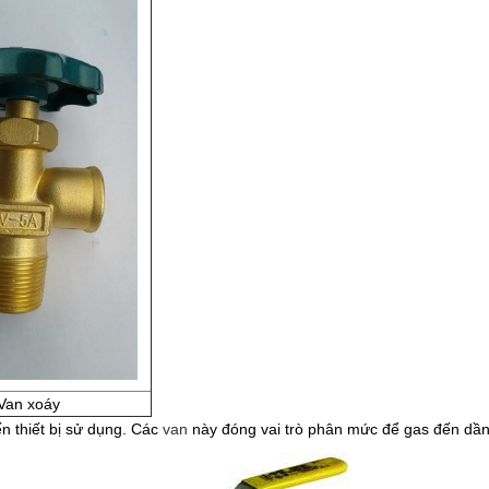
Van xoáy
n thiết bị sử dụng. Các
van
này đóng vai trò phân mức để gas đến dần 