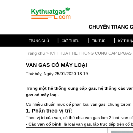
CHUYÊN TRANG GI
TRANG CHỦ
GIỚI THIỆU
TIN TỨC
KỸ THU
Trang chủ
KỸ THUẬT HỆ THỐNG CUNG CẤP LPGAS
VAN GAS CÓ MẤY LOẠI
Thứ bảy, Ngày 25/01/2020 18:19
Trong một hệ thống cung cấp gas, hệ thống các van 
gas có mấy loại.
Có nhiều chuẩn mực để phân loại van gas, chúng tôi xin
1. Phân theo vị trí:
Theo vị trí của van, có thể chia van gas làm 2 loại: van 
- Các van cổ bình
: là loại van gas, lắp trực tiếp trên c