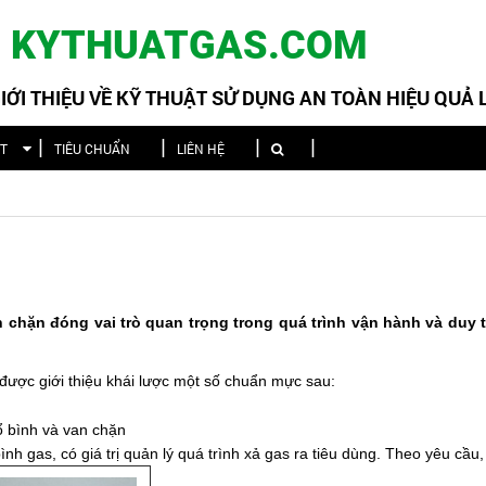
KYTHUATGAS.COM
ỚI THIỆU VỀ KỸ THUẬT SỬ DỤNG AN TOÀN HIỆU QUẢ
ẬT
TIÊU CHUẨN
LIÊN HỆ
chặn đóng vai trò quan trọng trong quá trình vận hành và duy tr
 được giới thiệu khái lược một số chuẩn mực sau:
cổ bình và van chặn
ổ bình gas, có giá trị quản lý quá trình xả gas ra tiêu dùng. Theo yêu cầu