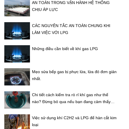
AN TOÀN TRONG VẬN HÀNH HỆ THỐNG
CHỊU ÁP LỰC
CÁC NGUYÊN TẮC AN TOÀN CHUNG KHI
LÀM VIỆC VỚI LPG
Những điều cần biết về khí gas LPG
Mẹo sửa bếp gas bị phực lửa, lửa đỏ đơn giản
nhất.
Chi tiết cách kiểm tra rò rỉ khí gas như thế
nào? Đừng bỏ qua nếu bạn đang cảm thấy
mất an toàn
Việc sử dụng khí C2H2 và LPG để hàn cắt kim
loại