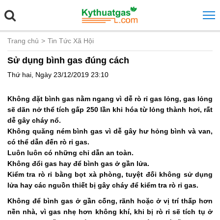
Trang chủ
Tin Tức Xã Hội
Sử dụng bình gas đúng cách
Thứ hai, Ngày 23/12/2019 23:10
Không đặt bình gas nằm ngang vì dễ rò rỉ gas lỏng, gas lỏng
sẽ dãn nở thể tích gấp 250 lần khi hóa từ lỏng thành hơi, rất
dễ gây cháy nổ.
Không quăng ném bình gas vì dễ gây hư hỏng bình và van,
có thể dẫn đến rò rỉ gas.
Luôn luôn có những chỉ dẫn an toàn.
Không đổi gas hay để bình gas ở gần lửa.
Kiểm tra rò rỉ bằng bọt xà phòng, tuyệt đối không sử dụng
lửa hay các nguồn thiết bị gây cháy để kiểm tra rò rỉ gas.
Không để bình gas ở gần cống, rãnh hoặc ở vị trí thấp hơn
nền nhà, vì gas nhẹ hơn không khí, khi bị rò rỉ sẽ tích tụ ở