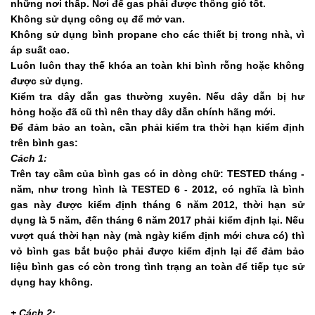
những nơi thấp. Nơi để gas phải được thông gió tốt.
Không sử dụng công cụ để mở van.
Không sử dụng bình propane cho các thiết bị trong nhà, vì
áp suất cao.
Luôn luôn thay thế khóa an toàn khi bình rỗng hoặc không
được sử dụng.
Kiểm tra dây dẫn gas thường xuyên. Nếu dây dẫn bị hư
hỏng hoặc đã cũ thì nên thay dây dẫn chính hãng mới.
Để đảm bảo an toàn, cần phải kiểm tra thời hạn kiểm định
trên bình gas:
Cách 1:
Trên tay cầm của bình gas có in dòng chữ: TESTED tháng -
năm, như trong hình là TESTED 6 - 2012, có nghĩa là bình
gas này được kiểm định tháng 6 năm 2012, thời hạn sử
dụng là 5 năm, đến tháng 6 năm 2017 phải kiểm định lại. Nếu
vượt quá thời hạn này (mà ngày kiểm định mới chưa có) thì
vỏ bình gas bắt buộc phải được kiểm định lại để đảm bảo
liệu bình gas có còn trong tình trạng an toàn để tiếp tục sử
dụng hay không.
+ Cách 2: